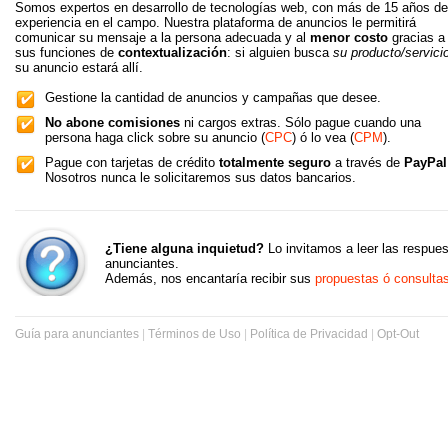
Somos expertos en desarrollo de tecnologías web, con más de 15 años de
experiencia en el campo. Nuestra plataforma de anuncios le permitirá
comunicar su mensaje a la persona adecuada y al
menor costo
gracias a
sus funciones de
contextualización
: si alguien busca
su producto/servici
su anuncio estará allí.
Gestione la cantidad de anuncios y campañas que desee.
No abone comisiones
ni cargos extras. Sólo pague cuando una
persona haga click sobre su anuncio (
CPC
) ó lo vea (
CPM
).
Pague con tarjetas de crédito
totalmente seguro
a través de
PayPal
Nosotros nunca le solicitaremos sus datos bancarios.
¿Tiene alguna inquietud?
Lo invitamos a leer las respue
anunciantes.
Además, nos encantaría recibir sus
propuestas ó consulta
Guía para anunciantes
|
Términos de Uso
|
Política de Privacidad
|
Opt-Out