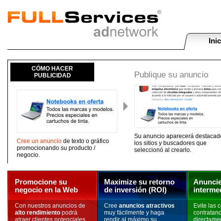
Ini
Publicidad Web
CÓMO HACER
Aumente sus ingresos y promocione su sitio web a
Publique su anuncio
PUBLICIDAD
través de nuestros servicios publicitarios.
Anuncios
de texto
(Text Ads) y formatos
In-Text
contextuales
de alta efectividad.
Hacer
publicidad internet
accesible para todos: text
links ads.
Su anuncio aparecerá destacad
Cree un anuncio
de texto o gráfico
los sitios y buscadores que
promocionando su producto /
seleccionó al crearlo.
negocio.
Promocione su
Maximize su retorno
Anuncie
negocio en la Web
de inversión (ROI)
interme
Con nuestros anuncios de
Cree
anuncios atractivos
Evite las 
alto rendimiento
podrá
muy fácilmente y haga
contratan
atraer clientes potenciales
rendir al máximo su
directame