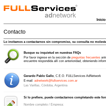
Inicio
Publicidad contextual
Contacto
Alcance a su audiencia objetiva con nuestros
anuncios contextuales
y de texto.
Lo invitamos a contactarnos sin compromiso, su consulta no molest
Busque su inquietud en nuestras FAQs
Por favor ingrese en la sección de
preguntas frecuentes
ante
encuentre respondida allí con anterioridad, obteniendo info
Gerardo Pablo Gallo
, C.E.O. FULLServices AdNetwork
E-mail:
adnetwork@fullservices.com.ar
Las Varillas, Córdoba, Argentina
Si lo prefiere, puede contactarnos completando este for
Nombre completo / Empresa: