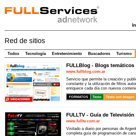
In
Red publicitaria
Red de sitios
Publicidad web
accesible para todos: marketing
online.
Todos
Tecnología
Entretenimiento
Buscadores
Turismo
FULLBlog - Blogs temáticos
www.fullblog.com.ar
Servicio que permite la creación y publ
constante y la utilización de filtros au
enriquece cada día con nuevos contenid
FORMATOS
Texto
Texto con imagen
FULLTV - Guía de Televisión
www.fulltv.com.ar
Visitado a diario por personas de Argen
completa guía de programación de cana