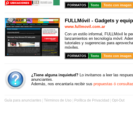
FORMATOS
Texto
Texto con imagen
FULLMóvil - Gadgets y equi
www.fullmovil.com.ar
Con un estilo informal, FULLMóvil le pe
lanzamientos en tecnología móvil. Ade
tutoriales y sugerencias para aprovecha
móviles.
FORMATOS
Texto
Texto con imagen
¿Tiene alguna inquietud?
Lo invitamos a leer las respue
anunciantes.
Además, nos encantaría recibir sus
propuestas ó consulta
Guía para anunciantes
|
Términos de Uso
|
Política de Privacidad
|
Opt-Out