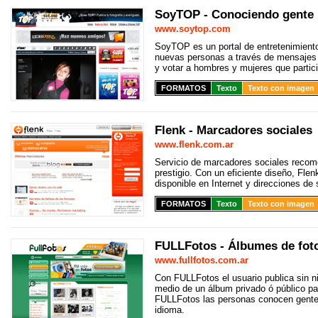
SoyTOP - Conociendo gente
www.soytop.com
SoyTOP es un portal de entretenimient
nuevas personas a través de mensajes 
y votar a hombres y mujeres que partic
FORMATOS
Texto
Texto con imagen
Flenk - Marcadores sociales
www.flenk.com.ar
Servicio de marcadores sociales recome
prestigio. Con un eficiente diseño, Fle
disponible en Internet y direcciones de 
FORMATOS
Texto
Texto con imagen
FULLFotos - Álbumes de foto
www.fullfotos.com.ar
Con FULLFotos el usuario publica sin n
medio de un álbum privado ó público pa
FULLFotos las personas conocen gente 
idioma.