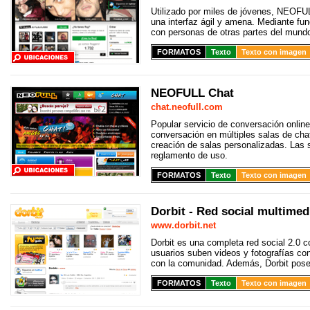
Utilizado por miles de jóvenes, NEOFUL
una interfaz ágil y amena. Mediante fun
con personas de otras partes del mund
FORMATOS
Texto
Texto con imagen
NEOFULL Chat
chat.neofull.com
Popular servicio de conversación online 
conversación en múltiples salas de cha
creación de salas personalizadas. Las 
reglamento de uso.
FORMATOS
Texto
Texto con imagen
Dorbit - Red social multimed
www.dorbit.net
Dorbit es una completa red social 2.0 c
usuarios suben videos y fotografías c
con la comunidad. Además, Dorbit posee
FORMATOS
Texto
Texto con imagen